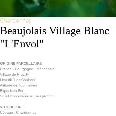
Chardonnay
Beaujolais Village Blanc
"L'Envol"
ORIGINE PARCELLAIRE
France - Bourgogne - Mâconnais
Village de Pruzilly
Lieu dit "Les Chaines"
Altitude de 400 mètres
Exposition Est
Sols limono sableux, peu profond
VITICULTURE
Cépage :
Chardonnay