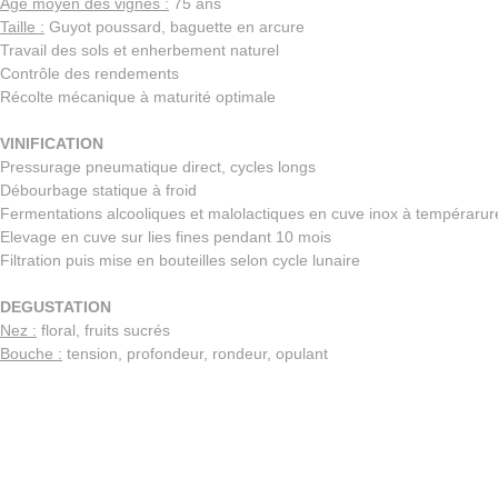
Age moyen des vignes :
75 ans
Taille :
Guyot poussard, baguette en arcure
Travail des sols et enherbement naturel
Contrôle des rendements
Récolte mécanique à maturité optimale
VINIFICATION
Pressurage pneumatique direct, cycles longs
Débourbage statique à froid
Fermentations alcooliques et malolactiques en cuve inox à tempérarur
Elevage en cuve sur lies fines pendant 10 mois
Filtration puis mise en bouteilles selon cycle lunaire
DEGUSTATION
Nez :
floral, fruits sucrés
Bouche :
tension, profondeur, rondeur, opulant